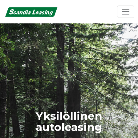
Yksilöllinen
autoleasing