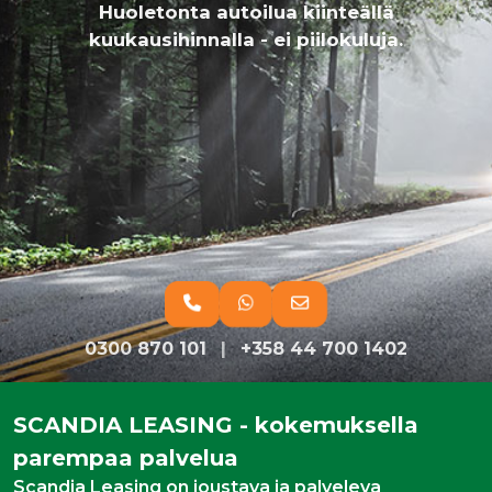
Huoletonta autoilua kiinteällä
kuukausihinnalla - ei piilokuluja.
0300 870 101
|
+358 44 700 1402
SCANDIA LEASING - kokemuksella
parempaa palvelua
Scandia Leasing on joustava ja palveleva