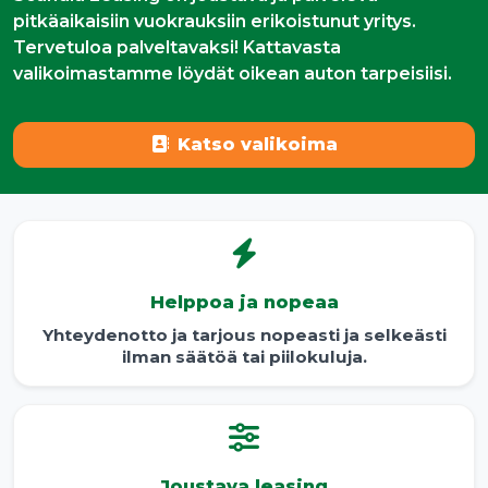
pitkäaikaisiin vuokrauksiin erikoistunut yritys.
Tervetuloa palveltavaksi! Kattavasta
valikoimastamme löydät oikean auton tarpeisiisi.
Katso valikoima
Helppoa ja nopeaa
Yhteydenotto ja tarjous nopeasti ja selkeästi
ilman säätöä tai piilokuluja.
Joustava leasing