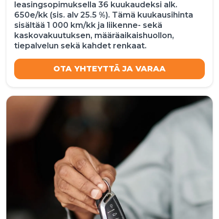
leasingsopimuksella 36 kuukaudeksi alk.
650e/kk (sis. alv 25.5 %). Tämä kuukausihinta
sisältää 1 000 km/kk ja liikenne- sekä
kaskovakuutuksen, määräaikaishuollon,
tiepalvelun sekä kahdet renkaat.
OTA YHTEYTTÄ JA VARAA