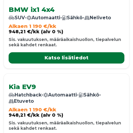
BMW ix1 4x4
SUV
•
Automaatti
•
Sähkö
•
Neliveto
Alkaen 1 190 €/kk
948,21 €/kk (alv 0 %)
Sis. vakuutuksen, määräaikaishuollon, tiepalvelun
sekä kahdet renkaat.
Katso lisätiedot
Kia EV9
Hatchback
•
Automaatti
•
Sähkö
•
Etuveto
Alkaen 1 190 €/kk
948,21 €/kk (alv 0 %)
Sis. vakuutuksen, määräaikaishuollon, tiepalvelun
sekä kahdet renkaat.