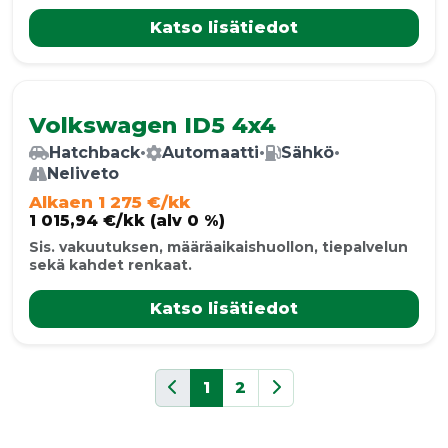
Katso lisätiedot
Volkswagen ID5 4x4
Hatchback
•
Automaatti
•
Sähkö
•
Neliveto
Alkaen 1 275 €/kk
1 015,94 €/kk (alv 0 %)
Sis. vakuutuksen, määräaikaishuollon, tiepalvelun
sekä kahdet renkaat.
Katso lisätiedot
1
2