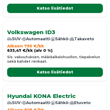
Katso lisätiedot
Volkswagen ID3
SUV
•
Automaatti
•
Sähkö
•
Takaveto
Alkaen 795 €/kk
633,47 €/kk (alv 0 %)
Sis. vakuutuksen, määräaikaishuollon, tiepalvelun
sekä kahdet renkaat.
Katso lisätiedot
Hyundai KONA Electric
SUV
•
Automaatti
•
Sähkö
•
Etuveto
Alkaen 805 €/kk