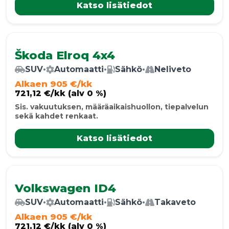
Katso lisätiedot
Škoda Elroq 4x4
SUV
•
Automaatti
•
Sähkö
•
Neliveto
Alkaen 905 €/kk
721,12 €/kk (alv 0 %)
Sis. vakuutuksen, määräaikaishuollon, tiepalvelun
sekä kahdet renkaat.
Katso lisätiedot
Volkswagen ID4
SUV
•
Automaatti
•
Sähkö
•
Takaveto
Alkaen 905 €/kk
721,12 €/kk (alv 0 %)