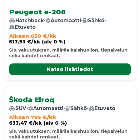
Peugeot e-208
Hatchback
•
Automaatti
•
Sähkö
•
Etuveto
Alkaen 650 €/kk
517,93 €/kk (alv 0 %)
Sis. vakuutuksen, määräaikaishuollon, tiepalvelun
sekä kahdet renkaat.
Katso lisätiedot
Škoda Elroq
SUV
•
Automaatti
•
Sähkö
•
Etuveto
Alkaen 795 €/kk
633,47 €/kk (alv 0 %)
Sis. vakuutuksen, määräaikaishuollon, tiepalvelun
sekä kahdet renkaat.