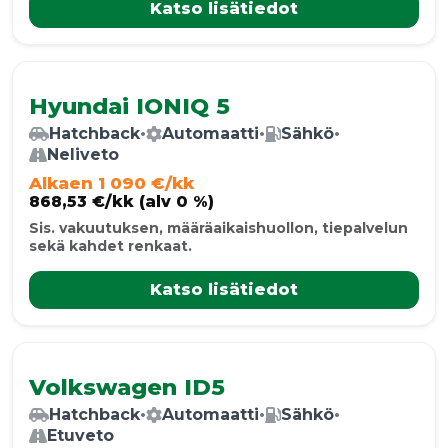
Katso lisätiedot
Hyundai IONIQ 5
Hatchback
•
Automaatti
•
Sähkö
•
Neliveto
Alkaen 1 090 €/kk
868,53 €/kk (alv 0 %)
Sis. vakuutuksen, määräaikaishuollon, tiepalvelun
sekä kahdet renkaat.
Katso lisätiedot
Volkswagen ID5
Hatchback
•
Automaatti
•
Sähkö
•
Etuveto