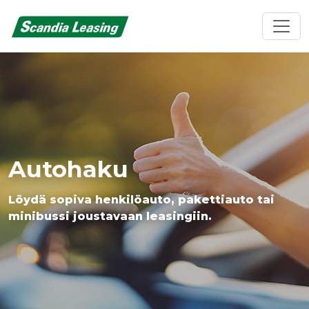
Autohaku
Löydä sopiva henkilöauto, pakettiauto tai
minibussi joustavaan leasingiin.