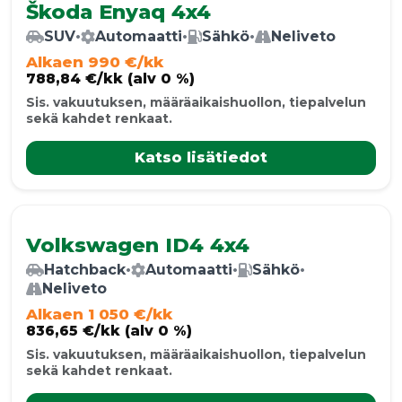
Škoda Enyaq 4x4
SUV
•
Automaatti
•
Sähkö
•
Neliveto
Alkaen 990 €/kk
788,84 €/kk (alv 0 %)
Sis. vakuutuksen, määräaikaishuollon, tiepalvelun
sekä kahdet renkaat.
Katso lisätiedot
Volkswagen ID4 4x4
Hatchback
•
Automaatti
•
Sähkö
•
Neliveto
Alkaen 1 050 €/kk
836,65 €/kk (alv 0 %)
Sis. vakuutuksen, määräaikaishuollon, tiepalvelun
sekä kahdet renkaat.