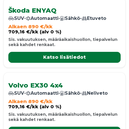
Škoda ENYAQ
SUV
•
Automaatti
•
Sähkö
•
Etuveto
Alkaen 890 €/kk
709,16 €/kk (alv 0 %)
Sis. vakuutuksen, määräaikaishuollon, tiepalvelun
sekä kahdet renkaat.
Katso lisätiedot
Volvo EX30 4x4
SUV
•
Automaatti
•
Sähkö
•
Neliveto
Alkaen 890 €/kk
709,16 €/kk (alv 0 %)
Sis. vakuutuksen, määräaikaishuollon, tiepalvelun
sekä kahdet renkaat.