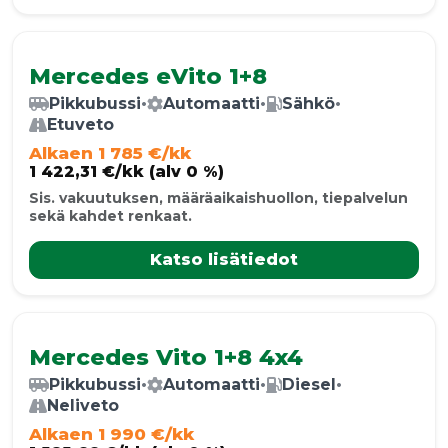
Mercedes eVito 1+8
Pikkubussi
•
Automaatti
•
Sähkö
•
Etuveto
Alkaen 1 785 €/kk
1 422,31 €/kk (alv 0 %)
Sis. vakuutuksen, määräaikaishuollon, tiepalvelun
sekä kahdet renkaat.
Katso lisätiedot
Mercedes Vito 1+8 4x4
Pikkubussi
•
Automaatti
•
Diesel
•
Neliveto
Alkaen 1 990 €/kk