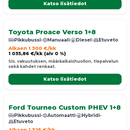
Katso lisätiedot
Toyota Proace Verso 1+8
Pikkubussi
•
Manuaali
•
Diesel
•
Etuveto
Alkaen 1 300 €/kk
1 035,86 €/kk (alv 0 %)
Sis. vakuutuksen, määräaikaishuollon, tiepalvelun
sekä kahdet renkaat.
Katso lisätiedot
Ford Tourneo Custom PHEV 1+8
Pikkubussi
•
Automaatti
•
Hybridi
•
Etuveto
Alkaen 1 325 €/kk