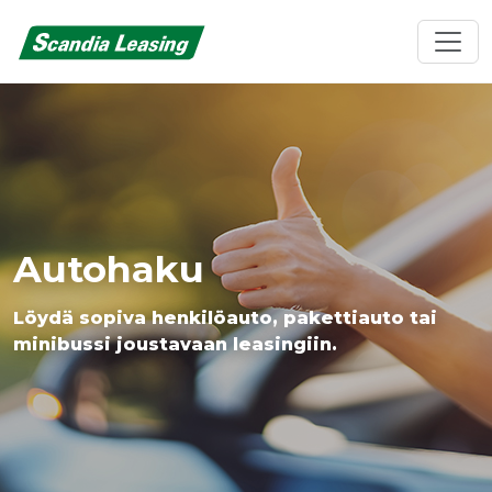
Autohaku
Löydä sopiva henkilöauto, pakettiauto tai
minibussi joustavaan leasingiin.