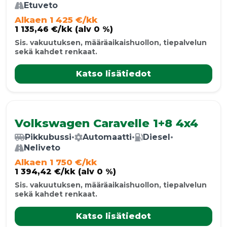
Etuveto
Alkaen 1 425 €/kk
1 135,46 €/kk (alv 0 %)
Sis. vakuutuksen, määräaikaishuollon, tiepalvelun
sekä kahdet renkaat.
Katso lisätiedot
Volkswagen Caravelle 1+8 4x4
Pikkubussi
•
Automaatti
•
Diesel
•
Neliveto
Alkaen 1 750 €/kk
1 394,42 €/kk (alv 0 %)
Sis. vakuutuksen, määräaikaishuollon, tiepalvelun
sekä kahdet renkaat.
Katso lisätiedot