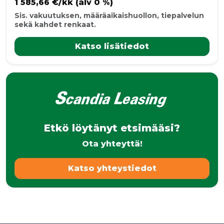
1 585,66 €/kk (alv 0 %)
Sis. vakuutuksen, määräaikaishuollon, tiepalvelun
sekä kahdet renkaat.
Katso lisätiedot
Etkö löytänyt etsimääsi?
Ota yhteyttä!
Katso yhteystiedot