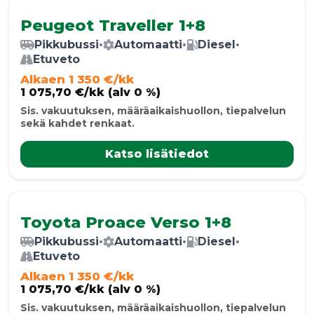
Peugeot Traveller 1+8
Pikkubussi
•
Automaatti
•
Diesel
•
Etuveto
Alkaen 1 350 €/kk
1 075,70 €/kk (alv 0 %)
Sis. vakuutuksen, määräaikaishuollon, tiepalvelun
sekä kahdet renkaat.
Katso lisätiedot
Toyota Proace Verso 1+8
Pikkubussi
•
Automaatti
•
Diesel
•
Etuveto
Alkaen 1 350 €/kk
1 075,70 €/kk (alv 0 %)
Sis. vakuutuksen, määräaikaishuollon, tiepalvelun