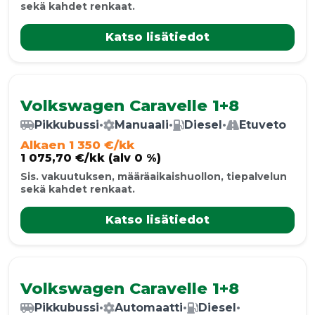
sekä kahdet renkaat.
Katso lisätiedot
Volkswagen Caravelle 1+8
Pikkubussi
•
Manuaali
•
Diesel
•
Etuveto
Alkaen 1 350 €/kk
1 075,70 €/kk (alv 0 %)
Sis. vakuutuksen, määräaikaishuollon, tiepalvelun
sekä kahdet renkaat.
Katso lisätiedot
Volkswagen Caravelle 1+8
Pikkubussi
•
Automaatti
•
Diesel
•