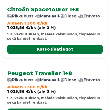
Citroën Spacetourer 1+8
Pikkubussi
•
Manuaali
•
Diesel
•
Etuveto
Alkaen 1 300 €/kk
1 035,86 €/kk (alv 0 %)
Sis. vakuutuksen, määräaikaishuollon, tiepalvelun
sekä kahdet renkaat.
Katso lisätiedot
Peugeot Traveller 1+8
Pikkubussi
•
Manuaali
•
Diesel
•
Etuveto
Alkaen 1 300 €/kk
1 035,86 €/kk (alv 0 %)
Sis. vakuutuksen, määräaikaishuollon, tiepalvelun
sekä kahdet renkaat.